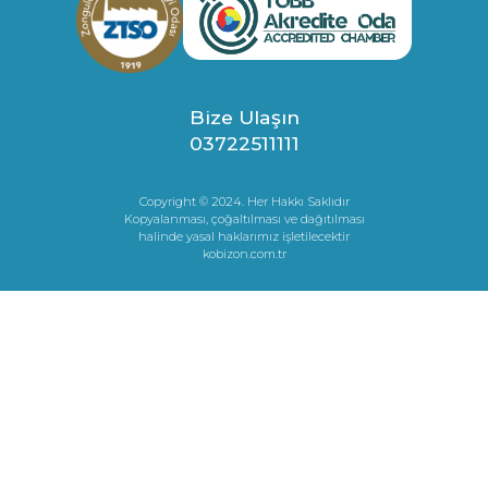
Bize Ulaşın
03722511111
Copyright © 2024. Her Hakkı Saklıdır
Kopyalanması, çoğaltılması ve dağıtılması
halinde yasal haklarımız işletilecektir
kobizon.com.tr