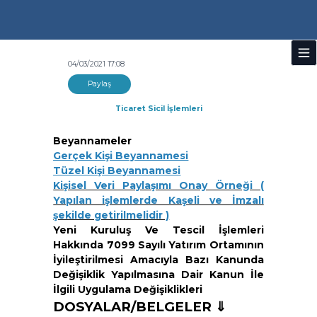
04/03/2021 17:08
Paylaş
Ticaret Sicil İşlemleri
Beyannameler
Gerçek Kişi Beyannamesi
Tüzel Kişi Beyannamesi
Kişisel Veri Paylaşımı Onay Örneği (
Yapılan işlemlerde Kaşeli ve İmzalı
şekilde getirilmelidir )
Yeni Kuruluş Ve Tescil İşlemleri
Hakkında 7099 Sayılı Yatırım Ortamının
İyileştirilmesi Amacıyla Bazı Kanunda
Değişiklik Yapılmasına Dair Kanun İle
İlgili Uygulama Değişiklikleri
DOSYALAR/BELGELER ⇓