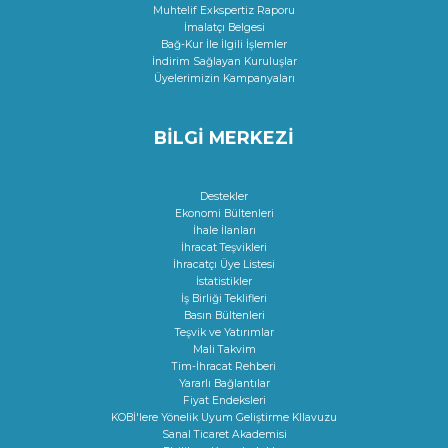
Muhtelif Exkspertiz Raporu
İmalatçı Belgesi
Bağ-Kur İle İlgili İşlemler
İndirim Sağlayan Kuruluşlar
Üyelerimizin Kampanyaları
BİLGİ MERKEZİ
Destekler
Ekonomi Bültenleri
İhale İlanları
İhracat Teşvikleri
İhracatçı Üye Listesi
İstatistikler
İş Birliği Teklifleri
Basın Bültenleri
Teşvik ve Yatırımlar
Mali Takvim
Tim-İhracat Rehberi
Yararlı Bağlantılar
Fiyat Endeksleri
KOBİ'lere Yönelik Uyum Geliştirme KIlavuzu
Sanal Ticaret Akademisi