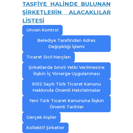
TASFİYE HALİNDE BULUNAN
ŞİRKETLERİN ALACAKLILAR
LİSTESİ
Unvan Kontrol
Belediye Tarafından Adres
Değişikliği İşlemi
Ticaret Sicil Harçları
Şirketlerde Sınırlı Yetki Verilmesine
İlişkin İç Yönerge Uygulanması
6102 Sayılı Türk Ticaret Kanunu
Hakkında Önemli Hatırlatmalar
Yeni Türk Ticaret Kanununa İlişkin
Önemli Tarihler
Gerçek Kişiler
Kollektif Şirketler