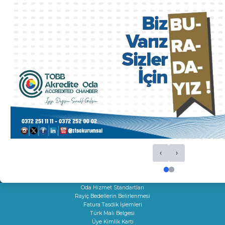
Kalite El Kitabı
HİZMETLERİMİZ
Ticaret Sicil İşlemleri
Oda Sicil İşlemleri
Kapasite Raporları
K Belgeleri
Sigortacılık Levha Kaydı
Faaliyet Belgesi
Mersis
Yerli Malı Belgesi
Fiili Sarfiyat Belgesi
Dolaşım Belgeleri
‹
›
İş Makineleri Tescili
Onay Hizmetleri
Çıraklık Sözleşmesi Onayı
Kamu Kuruluşları İle İlgili Talep
Oda Hizmet Standartları
Rayiç Bedellerin Belirlenmesi
Fatura Tasdik İşlemleri
Türk Malı Belgesi
Üye Kimlik Kartı