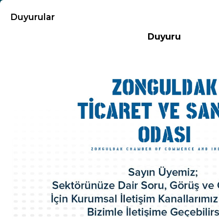
KURUMSAL
Duyurular
Duyuru
Hakkımızda
Misyon-Vizyon
Başkandan Mesaj
Kurumsal Kimlik
Yönetim Kurulu
Meclis Üyeleri
Komisyon ve Kurallar
Organizasyon Şeması
Odamız Personeli
Mevzuat
Politikalarımız
100.Yıl Kitabı
İl Genç Girişimci Kurulu
İl Kadın Girişimci Kurulu
Akretide Oda
Üyelik ve İştirakler
Eski Yönetim Kurulu Başkanlarımız
ZTSO Etik Kuralları
Faaliyet Raporları
ZTSO Dış Ticaret Destek Ofisi
ZTSO İş Planı
Acil Durum Eylem Planı