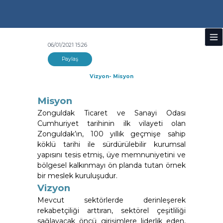
06/01/2021 15:26
Paylaş
Vizyon- Misyon
Misyon
Zonguldak Ticaret ve Sanayi Odası
Cumhuriyet tarihinin ilk vilayeti olan
Zonguldak’ın, 100 yıllık geçmişe sahip
köklü tarihi ile sürdürülebilir kurumsal
yapısını tesis etmiş, üye memnuniyetini ve
bölgesel kalkınmayı ön planda tutan örnek
bir meslek kuruluşudur.
Vizyon
Mevcut sektörlerde derinleşerek
rekabetçiliği arttıran, sektörel çeşitliliği
sağlayacak öncü girişimlere liderlik eden,