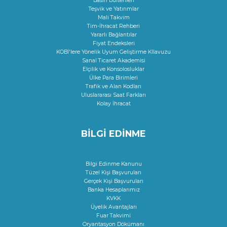
Basın Bültenleri
Teşvik ve Yatırımlar
Mali Takvim
Tim-İhracat Rehberi
Yararlı Bağlantılar
Fiyat Endeksleri
KOBİ'lere Yönelik Uyum Geliştirme KIlavuzu
Sanal Ticaret Akademisi
Elçilik ve Konsolosluklar
Ülke Para Birimleri
Trafik ve Alan Kodları
Uluslararası Saat Farkları
Kolay İhracat
BİLGİ EDİNME
Bilgi Edinme Kanunu
Tüzel Kişi Başvuruları
Gerçek Kişi Başvuruları
Banka Hesaplarımız
KVKK
Üyelik Avantajları
Fuar Takvimi
Oryantasyon Dökümanı