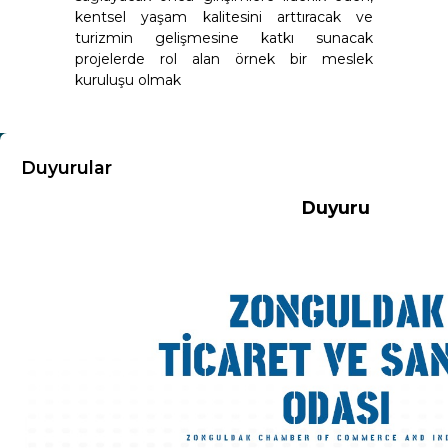
kentsel yaşam kalitesini arttıracak ve
turizmin gelişmesine katkı sunacak
projelerde rol alan örnek bir meslek
kuruluşu olmak
KURUMSAL
Duyurular
Duyuru
Hakkımızda
Misyon-Vizyon
Başkandan Mesaj
Kurumsal Kimlik
Yönetim Kurulu
Meclis Üyeleri
Komisyon ve Kurallar
Organizasyon Şeması
Odamız Personeli
Mevzuat
Politikalarımız
100.Yıl Kitabı
İl Genç Girişimci Kurulu
İl Kadın Girişimci Kurulu