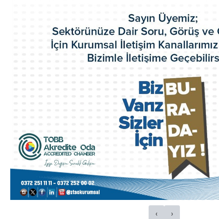
Akretide Oda
Üyelik ve İştirakler
Eski Yönetim Kurulu Başkanlarımız
ZTSO Etik Kuralları
Faaliyet Raporları
ZTSO Dış Ticaret Destek Ofisi
ZTSO İş Planı
Acil Durum Eylem Planı
Kalite El Kitabı
HİZMETLERİMİZ
Ticaret Sicil İşlemleri
Oda Sicil İşlemleri
Kapasite Raporları
K Belgeleri
Sigortacılık Levha Kaydı
Faaliyet Belgesi
Mersis
Yerli Malı Belgesi
Fiili Sarfiyat Belgesi
Dolaşım Belgeleri
‹
›
İş Makineleri Tescili