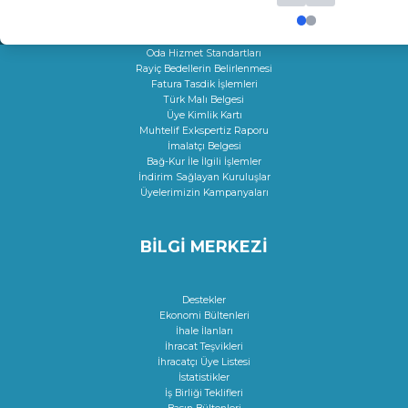
Onay Hizmetleri
Çıraklık Sözleşmesi Onayı
Kamu Kuruluşları İle İlgili Talep
Oda Hizmet Standartları
Rayiç Bedellerin Belirlenmesi
Fatura Tasdik İşlemleri
Türk Malı Belgesi
Üye Kimlik Kartı
Muhtelif Exkspertiz Raporu
İmalatçı Belgesi
Bağ-Kur İle İlgili İşlemler
İndirim Sağlayan Kuruluşlar
Üyelerimizin Kampanyaları
BİLGİ MERKEZİ
Destekler
Ekonomi Bültenleri
İhale İlanları
İhracat Teşvikleri
İhracatçı Üye Listesi
İstatistikler
İş Birliği Teklifleri