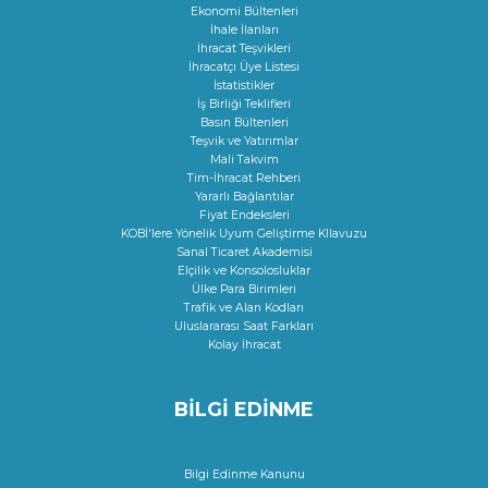
Ekonomi Bültenleri
İhale İlanları
İhracat Teşvikleri
İhracatçı Üye Listesi
İstatistikler
İş Birliği Teklifleri
Basın Bültenleri
Teşvik ve Yatırımlar
Mali Takvim
Tim-İhracat Rehberi
Yararlı Bağlantılar
Fiyat Endeksleri
KOBİ'lere Yönelik Uyum Geliştirme KIlavuzu
Sanal Ticaret Akademisi
Elçilik ve Konsolosluklar
Ülke Para Birimleri
Trafik ve Alan Kodları
Uluslararası Saat Farkları
Kolay İhracat
BİLGİ EDİNME
Bilgi Edinme Kanunu