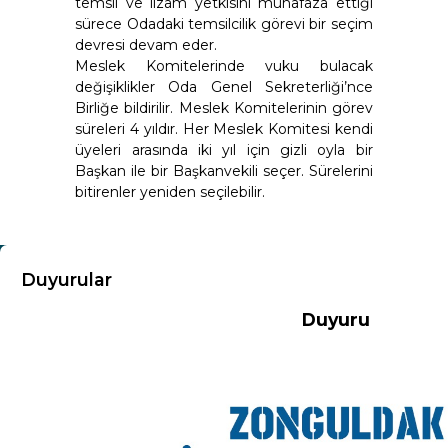
temsil ve ilzam yetkisini muhafaza ettiği
sürece Odadaki temsilcilik görevi bir seçim
devresi devam eder.
Meslek Komitelerinde vuku bulacak
değişiklikler Oda Genel Sekreterliği’nce
Birliğe bildirilir. Meslek Komitelerinin görev
süreleri 4 yıldır. Her Meslek Komitesi kendi
üyeleri arasında iki yıl için gizli oyla bir
Başkan ile bir Başkanvekili seçer. Sürelerini
bitirenler yeniden seçilebilir.
KURUMSAL
Duyurular
Duyuru
Hakkımızda
Misyon-Vizyon
Başkandan Mesaj
Kurumsal Kimlik
Yönetim Kurulu
Meclis Üyeleri
Komisyon ve Kurallar