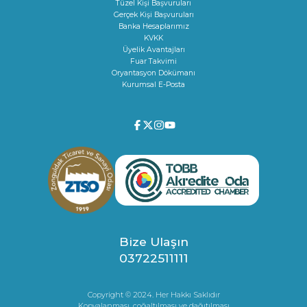
Tüzel Kişi Başvuruları
Gerçek Kişi Başvuruları
Banka Hesaplarımız
KVKK
Üyelik Avantajları
Fuar Takvimi
Oryantasyon Dökümanı
Kurumsal E-Posta
Bize Ulaşın
03722511111
Copyright © 2024. Her Hakkı Saklıdır
Kopyalanması, çoğaltılması ve dağıtılması