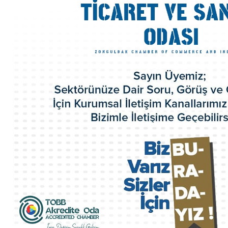
Organizasyon Şeması
Odamız Personeli
Mevzuat
Politikalarımız
100.Yıl Kitabı
İl Genç Girişimci Kurulu
İl Kadın Girişimci Kurulu
Akretide Oda
Üyelik ve İştirakler
Eski Yönetim Kurulu Başkanlarımız
ZTSO Etik Kuralları
Faaliyet Raporları
ZTSO Dış Ticaret Destek Ofisi
ZTSO İş Planı
Acil Durum Eylem Planı
Kalite El Kitabı
HİZMETLERİMİZ
Ticaret Sicil İşlemleri
Oda Sicil İşlemleri
Kapasite Raporları
K Belgeleri