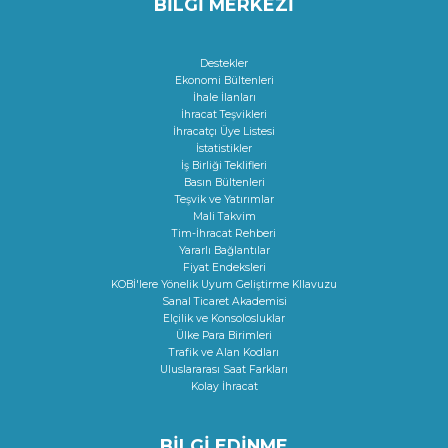
BİLGİ MERKEZİ
Destekler
Ekonomi Bültenleri
İhale İlanları
İhracat Teşvikleri
İhracatçı Üye Listesi
İstatistikler
İş Birliği Teklifleri
Basın Bültenleri
Teşvik ve Yatırımlar
Mali Takvim
Tim-İhracat Rehberi
Yararlı Bağlantılar
Fiyat Endeksleri
KOBİ'lere Yönelik Uyum Geliştirme KIlavuzu
Sanal Ticaret Akademisi
Elçilik ve Konsolosluklar
Ülke Para Birimleri
Trafik ve Alan Kodları
Uluslararası Saat Farkları
Kolay İhracat
BİLGİ EDİNME