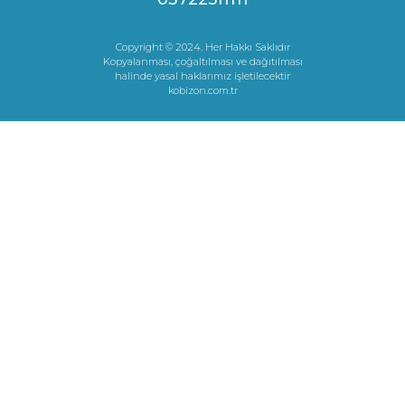
Copyright © 2024. Her Hakkı Saklıdır
Kopyalanması, çoğaltılması ve dağıtılması
halinde yasal haklarımız işletilecektir
kobizon.com.tr