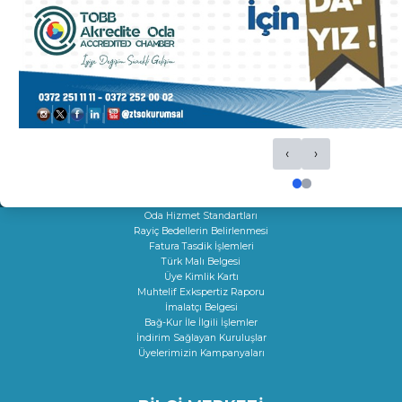
Ticaret Sicil İşlemleri
Oda Sicil İşlemleri
Kapasite Raporları
K Belgeleri
Sigortacılık Levha Kaydı
Faaliyet Belgesi
Mersis
Yerli Malı Belgesi
Fiili Sarfiyat Belgesi
Dolaşım Belgeleri
‹
›
İş Makineleri Tescili
Onay Hizmetleri
Çıraklık Sözleşmesi Onayı
Kamu Kuruluşları İle İlgili Talep
Oda Hizmet Standartları
Rayiç Bedellerin Belirlenmesi
Fatura Tasdik İşlemleri
Türk Malı Belgesi
Üye Kimlik Kartı
Muhtelif Exkspertiz Raporu
İmalatçı Belgesi
Bağ-Kur İle İlgili İşlemler
İndirim Sağlayan Kuruluşlar
Üyelerimizin Kampanyaları