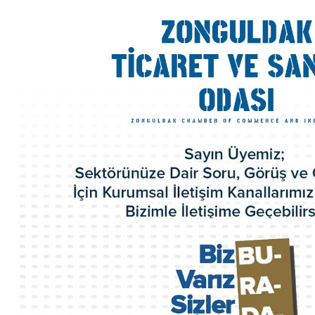
Kurumsal Kimlik
Yönetim Kurulu
Meclis Üyeleri
Komisyon ve Kurallar
Organizasyon Şeması
Odamız Personeli
Mevzuat
Politikalarımız
100.Yıl Kitabı
İl Genç Girişimci Kurulu
İl Kadın Girişimci Kurulu
Akretide Oda
Üyelik ve İştirakler
Eski Yönetim Kurulu Başkanlarımız
ZTSO Etik Kuralları
Faaliyet Raporları
ZTSO Dış Ticaret Destek Ofisi
ZTSO İş Planı
Acil Durum Eylem Planı
Kalite El Kitabı
HİZMETLERİMİZ