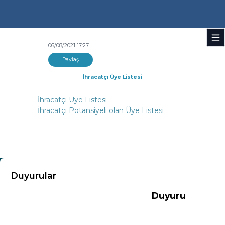
06/08/2021 17:27
Paylaş
İhracatçı Üye Listesi
İhracatçı Üye Listesi
İhracatçı Potansiyeli olan Üye Listesi
KURUMSAL
Duyurular
Duyuru
Hakkımızda
Misyon-Vizyon
Başkandan Mesaj