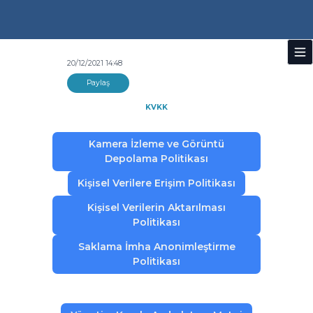
20/12/2021 14:48
Paylaş
KVKK
Kamera İzleme ve Görüntü
Depolama Politikası
Kişisel Verilere Erişim Politikası
Kişisel Verilerin Aktarılması
Politikası
Saklama İmha Anonimleştirme
Politikası