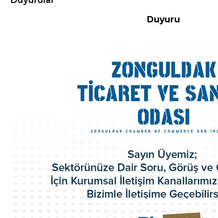
Duyuru
Hakkımızda
Misyon-Vizyon
Başkandan Mesaj
Kurumsal Kimlik
Yönetim Kurulu
Meclis Üyeleri
Komisyon ve Kurallar
Organizasyon Şeması
Odamız Personeli
Mevzuat
Politikalarımız
100.Yıl Kitabı
İl Genç Girişimci Kurulu
İl Kadın Girişimci Kurulu
Akretide Oda
Üyelik ve İştirakler
Eski Yönetim Kurulu Başkanlarımız
ZTSO Etik Kuralları
Faaliyet Raporları
ZTSO Dış Ticaret Destek Ofisi
ZTSO İş Planı
Acil Durum Eylem Planı
Kalite El Kitabı