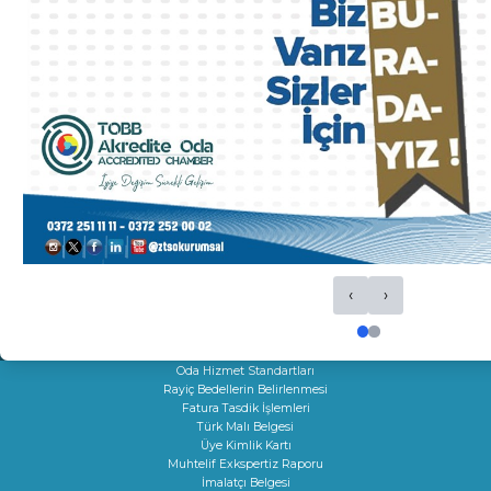
HİZMETLERİMİZ
Ticaret Sicil İşlemleri
Oda Sicil İşlemleri
Kapasite Raporları
K Belgeleri
Sigortacılık Levha Kaydı
Faaliyet Belgesi
Mersis
Yerli Malı Belgesi
Fiili Sarfiyat Belgesi
Dolaşım Belgeleri
‹
›
İş Makineleri Tescili
Onay Hizmetleri
Çıraklık Sözleşmesi Onayı
Kamu Kuruluşları İle İlgili Talep
Oda Hizmet Standartları
Rayiç Bedellerin Belirlenmesi
Fatura Tasdik İşlemleri
Türk Malı Belgesi
Üye Kimlik Kartı
Muhtelif Exkspertiz Raporu
İmalatçı Belgesi