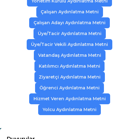
Yönetim Kurulu Aydınlatma Metni
Çalışan Aydınlatma Metni
Çalışan Adayı Aydınlatma Metni
Üye/Tacir Aydınlatma Metni
Üye/Tacir Vekili Aydınlatma Metni
Vatandaş Aydınlatma Metni
Katılımcı Aydınlatma Metni
Ziyaretçi Aydınlatma Metni
Öğrenci Aydınlatma Metni
Hizmet Veren Aydınlatma Metni
Yolcu Aydınlatma Metni
KURUMSAL
Duyurular