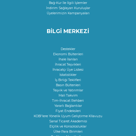
Bağ-Kur İle İlgili İşlemler
İndirim Sağlayan Kuruluşlar
Üyelerimizin Kampanyaları
BİLGİ MERKEZİ
Destekler
Ekonomi Bültenleri
İhale İlanları
İhracat Teşvikleri
İhracatçı Üye Listesi
İstatistikler
İş Birliği Teklifleri
Basın Bültenleri
Teşvik ve Yatırımlar
Mali Takvim
Tim-İhracat Rehberi
Yararlı Bağlantılar
Fiyat Endeksleri
KOBİ'lere Yönelik Uyum Geliştirme KIlavuzu
Sanal Ticaret Akademisi
Elçilik ve Konsolosluklar
Ülke Para Birimleri