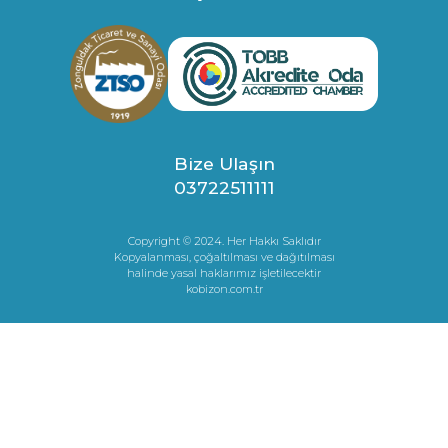
Bize Ulaşın
03722511111
Copyright © 2024. Her Hakkı Saklıdır
Kopyalanması, çoğaltılması ve dağıtılması
halinde yasal haklarımız işletilecektir
kobizon.com.tr