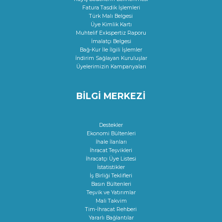
Fatura Tasdik İşlemleri
Türk Malı Belgesi
Üye Kimlik Kartı
Muhtelif Exkspertiz Raporu
İmalatçı Belgesi
Bağ-Kur İle İlgili İşlemler
İndirim Sağlayan Kuruluşlar
Üyelerimizin Kampanyaları
BİLGİ MERKEZİ
Destekler
Ekonomi Bültenleri
İhale İlanları
İhracat Teşvikleri
İhracatçı Üye Listesi
İstatistikler
İş Birliği Teklifleri
Basın Bültenleri
Teşvik ve Yatırımlar
Mali Takvim
Tim-İhracat Rehberi
Yararlı Bağlantılar