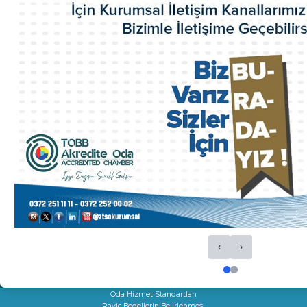
Faaliyet Raporları
ZTSO Dış Ticaret Destek Ofisi
ZTSO İş Planı
Acil Durum Eylem Planı
Kalite El Kitabı
HİZMETLERİMİZ
Ticaret Sicil İşlemleri
Oda Sicil İşlemleri
Kapasite Raporları
K Belgeleri
Sigortacılık Levha Kaydı
Faaliyet Belgesi
Mersis
Yerli Malı Belgesi
Fiili Sarfiyat Belgesi
Dolaşım Belgeleri
‹
›
İş Makineleri Tescili
Onay Hizmetleri
Çıraklık Sözleşmesi Onayı
Kamu Kuruluşları İle İlgili Talep
Oda Hizmet Standartları
Rayiç Bedellerin Belirlenmesi