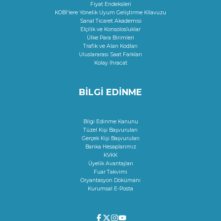
Fiyat Endeksleri
KOBİ'lere Yönelik Uyum Geliştirme KIlavuzu
Sanal Ticaret Akademisi
Elçilik ve Konsolosluklar
Ülke Para Birimleri
Trafik ve Alan Kodları
Uluslararası Saat Farkları
Kolay İhracat
BİLGİ EDİNME
Bilgi Edinme Kanunu
Tüzel Kişi Başvuruları
Gerçek Kişi Başvuruları
Banka Hesaplarımız
KVKK
Üyelik Avantajları
Fuar Takvimi
Oryantasyon Dökümanı
Kurumsal E-Posta