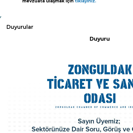
mevzuata ulaşmak için
tıklayınız.
KURUMSAL
Duyurular
Duyuru
Hakkımızda
Misyon-Vizyon
Başkandan Mesaj
Kurumsal Kimlik
Yönetim Kurulu
Meclis Üyeleri
Komisyon ve Kurallar
Organizasyon Şeması
Odamız Personeli
Mevzuat
Politikalarımız
100.Yıl Kitabı
İl Genç Girişimci Kurulu
İl Kadın Girişimci Kurulu
Akretide Oda
Üyelik ve İştirakler
Eski Yönetim Kurulu Başkanlarımız
ZTSO Etik Kuralları