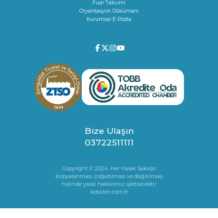
Fuar Takvimi
Oryantasyon Dökümanı
Kurumsal E-Posta
Bize Ulaşın
03722511111
Copyright © 2024. Her Hakkı Saklıdır
Kopyalanması, çoğaltılması ve dağıtılması
halinde yasal haklarımız işletilecektir
kobizon.com.tr