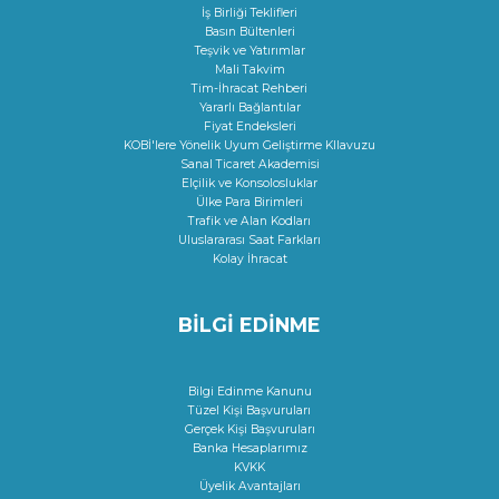
İş Birliği Teklifleri
Basın Bültenleri
Teşvik ve Yatırımlar
Mali Takvim
Tim-İhracat Rehberi
Yararlı Bağlantılar
Fiyat Endeksleri
KOBİ'lere Yönelik Uyum Geliştirme KIlavuzu
Sanal Ticaret Akademisi
Elçilik ve Konsolosluklar
Ülke Para Birimleri
Trafik ve Alan Kodları
Uluslararası Saat Farkları
Kolay İhracat
BİLGİ EDİNME
Bilgi Edinme Kanunu
Tüzel Kişi Başvuruları
Gerçek Kişi Başvuruları
Banka Hesaplarımız
KVKK
Üyelik Avantajları