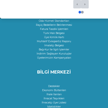
Dolaşım Belgeleri
‹
›
İş Makineleri Tescili
Onay Hizmetleri
Çıraklık Sözleşmesi Onayı
Kamu Kuruluşları İle İlgili Talep
Oda Hizmet Standartları
Rayiç Bedellerin Belirlenmesi
Fatura Tasdik İşlemleri
Türk Malı Belgesi
Üye Kimlik Kartı
Muhtelif Exkspertiz Raporu
İmalatçı Belgesi
Bağ-Kur İle İlgili İşlemler
İndirim Sağlayan Kuruluşlar
Üyelerimizin Kampanyaları
BİLGİ MERKEZİ
Destekler
Ekonomi Bültenleri
İhale İlanları
İhracat Teşvikleri
İhracatçı Üye Listesi
İstatistikler