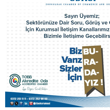
İl Genç Girişimci Kurulu
İl Kadın Girişimci Kurulu
Akretide Oda
Üyelik ve İştirakler
Eski Yönetim Kurulu Başkanlarımız
ZTSO Etik Kuralları
Faaliyet Raporları
ZTSO Dış Ticaret Destek Ofisi
ZTSO İş Planı
Acil Durum Eylem Planı
Kalite El Kitabı
HİZMETLERİMİZ
Ticaret Sicil İşlemleri
Oda Sicil İşlemleri
Kapasite Raporları
K Belgeleri
Sigortacılık Levha Kaydı
Faaliyet Belgesi
Mersis
Yerli Malı Belgesi
Fiili Sarfiyat Belgesi