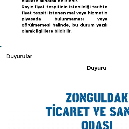
dikkate alınarak belirlenir.
Rayiç fiyat tespitinin istenildiği tarihte
fiyat tespiti istenen mal veya hizmetin
piyasada bulunmaması veya
görülmemesi halinde, bu durum yazılı
olarak ilgililere bildirilir.
KURUMSAL
Duyurular
Duyuru
Hakkımızda
Misyon-Vizyon
Başkandan Mesaj
Kurumsal Kimlik
Yönetim Kurulu
Meclis Üyeleri
Komisyon ve Kurallar
Organizasyon Şeması
Odamız Personeli
Mevzuat
Politikalarımız
100.Yıl Kitabı