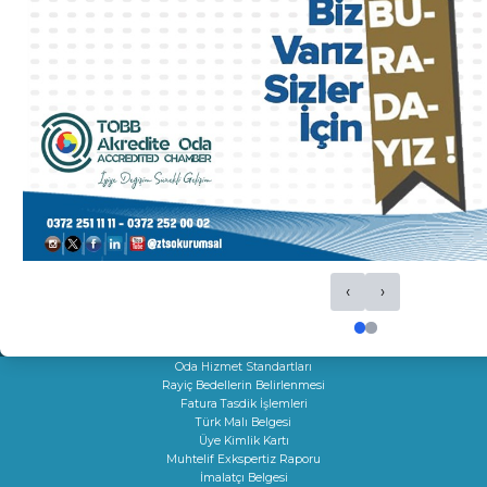
HİZMETLERİMİZ
Ticaret Sicil İşlemleri
Oda Sicil İşlemleri
Kapasite Raporları
K Belgeleri
Sigortacılık Levha Kaydı
Faaliyet Belgesi
Mersis
Yerli Malı Belgesi
Fiili Sarfiyat Belgesi
Dolaşım Belgeleri
‹
›
İş Makineleri Tescili
Onay Hizmetleri
Çıraklık Sözleşmesi Onayı
Kamu Kuruluşları İle İlgili Talep
Oda Hizmet Standartları
Rayiç Bedellerin Belirlenmesi
Fatura Tasdik İşlemleri
Türk Malı Belgesi
Üye Kimlik Kartı
Muhtelif Exkspertiz Raporu
İmalatçı Belgesi