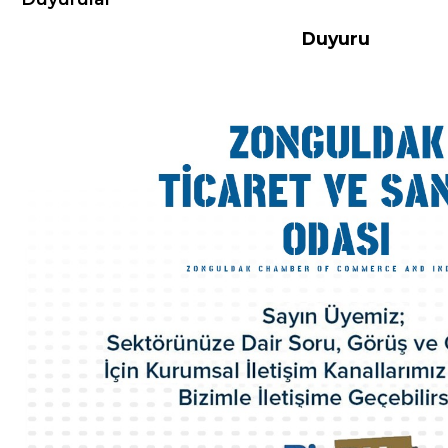
Duyuru
Hakkımızda
Misyon-Vizyon
Başkandan Mesaj
Kurumsal Kimlik
Yönetim Kurulu
Meclis Üyeleri
Komisyon ve Kurallar
Organizasyon Şeması
Odamız Personeli
Mevzuat
Politikalarımız
100.Yıl Kitabı
İl Genç Girişimci Kurulu
İl Kadın Girişimci Kurulu
Akretide Oda
Üyelik ve İştirakler
Eski Yönetim Kurulu Başkanlarımız
ZTSO Etik Kuralları
Faaliyet Raporları
ZTSO Dış Ticaret Destek Ofisi
ZTSO İş Planı
Acil Durum Eylem Planı
Kalite El Kitabı