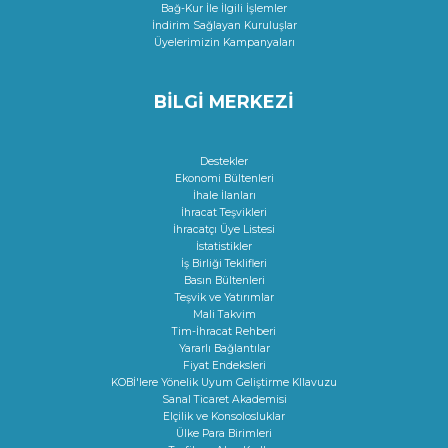
Bağ-Kur İle İlgili İşlemler
İndirim Sağlayan Kuruluşlar
Üyelerimizin Kampanyaları
BİLGİ MERKEZİ
Destekler
Ekonomi Bültenleri
İhale İlanları
İhracat Teşvikleri
İhracatçı Üye Listesi
İstatistikler
İş Birliği Teklifleri
Basın Bültenleri
Teşvik ve Yatırımlar
Mali Takvim
Tim-İhracat Rehberi
Yararlı Bağlantılar
Fiyat Endeksleri
KOBİ'lere Yönelik Uyum Geliştirme KIlavuzu
Sanal Ticaret Akademisi
Elçilik ve Konsolosluklar
Ülke Para Birimleri