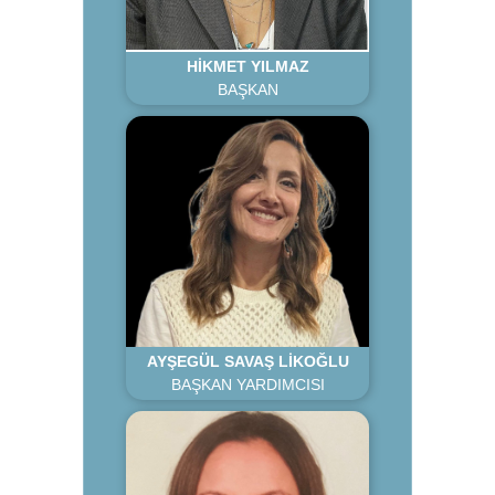
HİKMET YILMAZ
BAŞKAN
AYŞEGÜL SAVAŞ LİKOĞLU
BAŞKAN YARDIMCISI