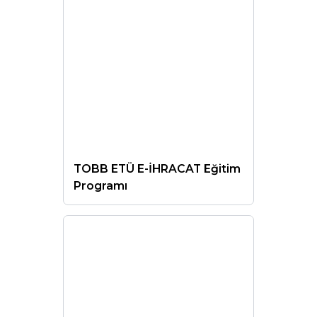
TOBB ETÜ E-İHRACAT Eğitim
Programı