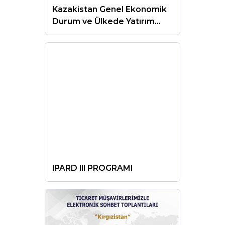
Kazakistan Genel Ekonomik
Durum ve Ülkede Yatırım
Fırsatları
IPARD III PROGRAMI