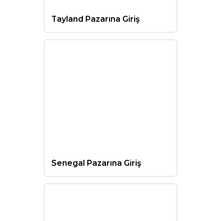
Tayland Pazarına Giriş
Senegal Pazarına Giriş