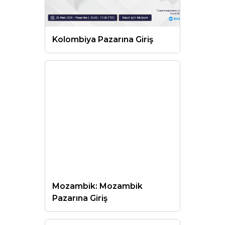
Kolombiya Pazarına Giriş
Mozambik: Mozambik
Pazarına Giriş