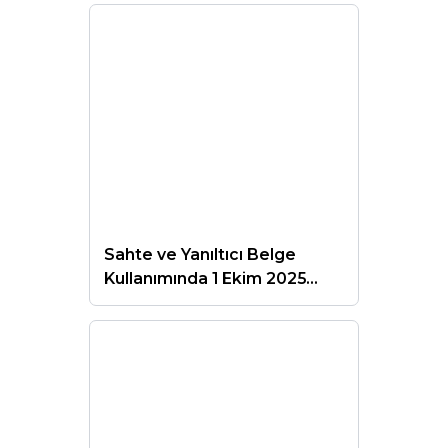
Sahte ve Yanıltıcı Belge
Kullanımında 1 Ekim 2025
Sonrasında Vergi Denetim
Kurulunun Yeni Yaklaşımı ve
Uygulama Esasları