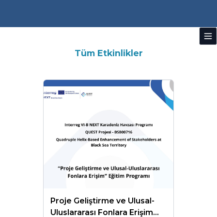
Tüm Etkinlikler
Proje Geliştirme ve Ulusal-
Uluslararası Fonlara Erişim