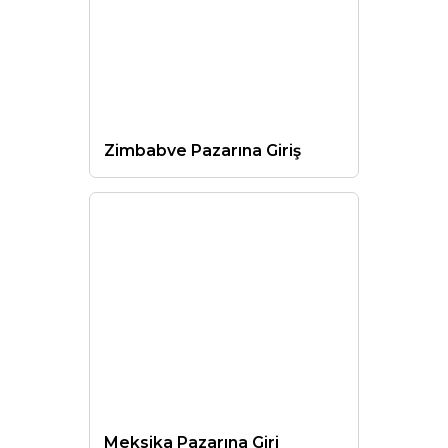
Zimbabve Pazarına Giriş
Meksika Pazarına Giri