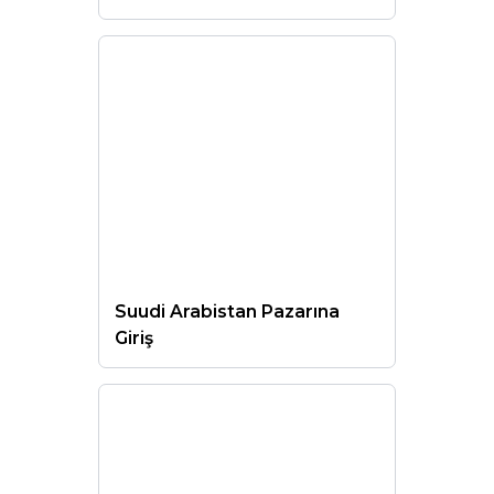
Suudi Arabistan Pazarına
Giriş