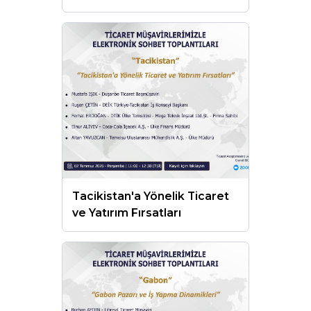
Eğitim Programı
Tacikistan'a Yönelik Ticaret
ve Yatırım Fırsatları