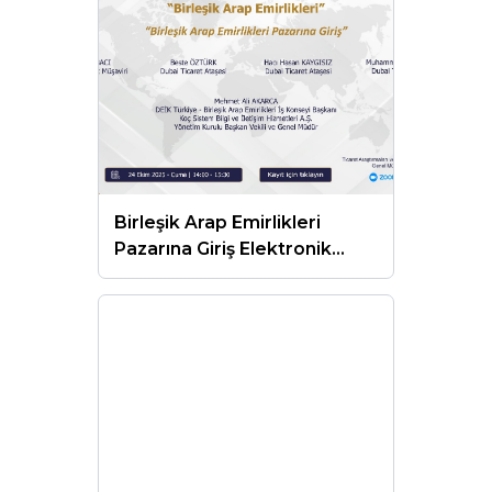
Birleşik Arap Emirlikleri
Pazarına Giriş Elektronik
Toplantısı