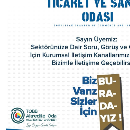
Odamız Personeli
Mevzuat
Politikalarımız
100.Yıl Kitabı
İl Genç Girişimci Kurulu
İl Kadın Girişimci Kurulu
Akretide Oda
Üyelik ve İştirakler
Eski Yönetim Kurulu Başkanlarımız
ZTSO Etik Kuralları
Faaliyet Raporları
ZTSO Dış Ticaret Destek Ofisi
ZTSO İş Planı
Acil Durum Eylem Planı
Kalite El Kitabı
HİZMETLERİMİZ
Ticaret Sicil İşlemleri
Oda Sicil İşlemleri
Kapasite Raporları
K Belgeleri
Sigortacılık Levha Kaydı