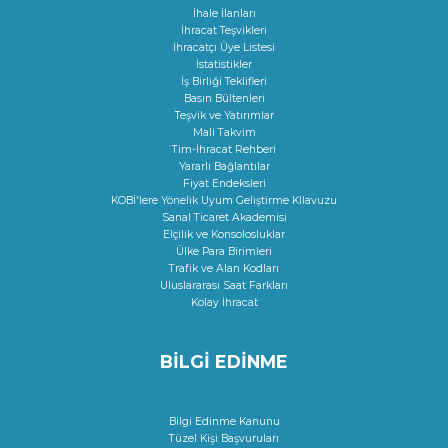
İhale İlanları
İhracat Teşvikleri
İhracatçı Üye Listesi
İstatistikler
İş Birliği Teklifleri
Basın Bültenleri
Teşvik ve Yatırımlar
Mali Takvim
Tim-İhracat Rehberi
Yararlı Bağlantılar
Fiyat Endeksleri
KOBİ'lere Yönelik Uyum Geliştirme KIlavuzu
Sanal Ticaret Akademisi
Elçilik ve Konsolosluklar
Ülke Para Birimleri
Trafik ve Alan Kodları
Uluslararası Saat Farkları
Kolay İhracat
BİLGİ EDİNME
Bilgi Edinme Kanunu
Tüzel Kişi Başvuruları