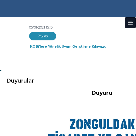
05/01/2021 15:16
Paylaş
KOBİ'lere Yönelik Uyum Geliştirme Kılavuzu
KURUMSAL
Duyurular
Duyuru
Hakkımızda
Misyon-Vizyon
Başkandan Mesaj
Kurumsal Kimlik
Yönetim Kurulu
Meclis Üyeleri
Komisyon ve Kurallar
Organizasyon Şeması