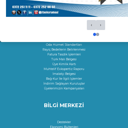
Faaliyet Belgesi
Mersis
Yerli Malı Belgesi
Fiili Sarfiyat Belgesi
Dolaşım Belgeleri
‹
›
İş Makineleri Tescili
Onay Hizmetleri
Çıraklık Sözleşmesi Onayı
Kamu Kuruluşları İle İlgili Talep
Oda Hizmet Standartları
Rayiç Bedellerin Belirlenmesi
Fatura Tasdik İşlemleri
Türk Malı Belgesi
Üye Kimlik Kartı
Muhtelif Exkspertiz Raporu
İmalatçı Belgesi
Bağ-Kur İle İlgili İşlemler
İndirim Sağlayan Kuruluşlar
Üyelerimizin Kampanyaları
BİLGİ MERKEZİ
Destekler
Ekonomi Bültenleri