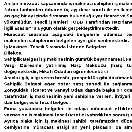
Anılan mevzuat kapsamında iş makinası sahipleri iş makinal
fatura tarihinden itibaren üç ay; devir sureti ile enilkim
en geç bir ay içinde firmanın bulunduğu yer ticaret ve S
yükümlüdür. Tescil işlemleri TOBB Tarafından Hazırlanan 
İlgili Esaslar'' a uygun olarak gerçekleştirilmektedir.
Müracaat sırasında aşağıdaki belgelerle odamıza te
makineleri sahiplerinin belgeleri aynı gün verilmektedir.
İş Makinesi Tescili Sırasında İstenen Belgeler:
Dilekçe,
Sahiplik Belgesi (iş makinesinin gümrük beyannamesi, Fat
Vergi Dairesine yatırılmış Harç Makbuzu (harç tu
değişmektedir, Mikatı Odadan öğrenilecektir.)
Araçla ilgili, bilgi veren broşür, prospektüs gibi dokümanl
Sahiplik Belgesi eğer noter satış senedi ile sağlanmı
Zonguldak Ticaret ve Sanayi Odası dışında başka bir oda
tarafından iş makinesinin yeni sahibine verilen, ihtiyar
dair belge, eski tescil belgesi.
Firma yukarıdaki belgeler ile odaya müracaat ettikte
veznesine İş makinesi tescil ücretini yatırdıktan sonra iş
Ayrıca plaka için iş makinesi sahibi, tarafımızdan düz
cemiyetine müracaat ettiği an yeni plakasını da alm