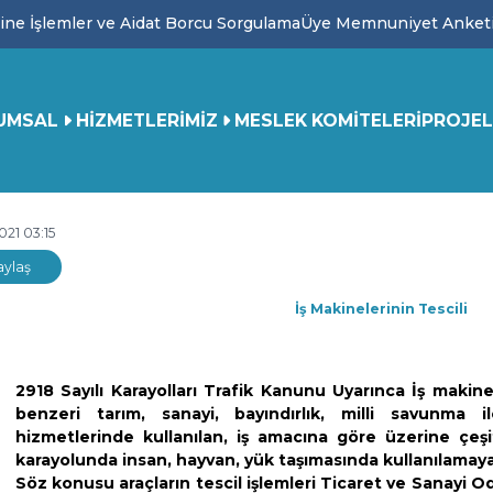
ine İşlemler ve Aidat Borcu Sorgulama
Üye Memnuniyet Anket
UMSAL
HİZMETLERİMİZ
MESLEK KOMİTELERİ
PROJEL
021 03:15
aylaş
İş Makinelerinin Tescili
2918 Sayılı Karayolları Trafik Kanunu Uyarınca İş makinele
benzeri tarım, sanayi, bayındırlık, milli savunma il
hizmetlerinde kullanılan, iş amacına göre üzerine çeşi
karayolunda insan, hayvan, yük taşımasında kullanılamaya
Söz konusu araçların tescil işlemleri Ticaret ve Sanayi Od