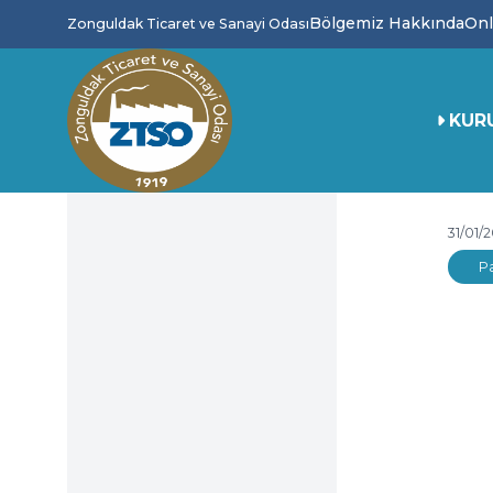
Bölgemiz Hakkında
Onl
Zonguldak Ticaret ve Sanayi Odası
KUR
31/01/2
P