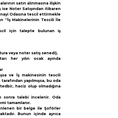
arının satın alınmasına ilişkin
iş ise Noter Satışından itibaren
anayi Odasına tescil ettirmekle
''İş Makinelerinin Tescili İle
scil için talepte bulunan iş
ura veya noter satış senedi),
tarı her yılın ocak ayında
ar
şsa ve İş makinesinin tescili
 tarafından yapılmışsa, bu oda
i tedbir, haciz olup olmadığına
n sonra talebi incelenir. Oda
lemi tamamlanır.
enlenen bir belge ile Şoförler
aktadır. Bunun içinde ayrıca