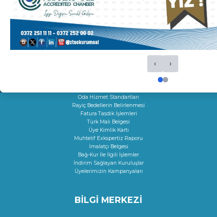
K Belgeleri
Sigortacılık Levha Kaydı
Faaliyet Belgesi
Mersis
Yerli Malı Belgesi
Fiili Sarfiyat Belgesi
Dolaşım Belgeleri
‹
›
İş Makineleri Tescili
Onay Hizmetleri
Çıraklık Sözleşmesi Onayı
Kamu Kuruluşları İle İlgili Talep
Oda Hizmet Standartları
Rayiç Bedellerin Belirlenmesi
Fatura Tasdik İşlemleri
Türk Malı Belgesi
Üye Kimlik Kartı
Muhtelif Exkspertiz Raporu
İmalatçı Belgesi
Bağ-Kur İle İlgili İşlemler
İndirim Sağlayan Kuruluşlar
Üyelerimizin Kampanyaları
BİLGİ MERKEZİ