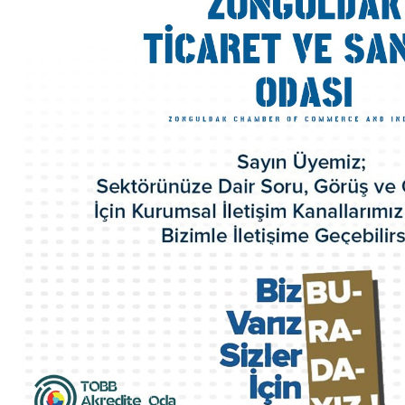
Meclis Üyeleri
Komisyon ve Kurallar
Organizasyon Şeması
Odamız Personeli
Mevzuat
Politikalarımız
100.Yıl Kitabı
İl Genç Girişimci Kurulu
İl Kadın Girişimci Kurulu
Akretide Oda
Üyelik ve İştirakler
Eski Yönetim Kurulu Başkanlarımız
ZTSO Etik Kuralları
Faaliyet Raporları
ZTSO Dış Ticaret Destek Ofisi
ZTSO İş Planı
Acil Durum Eylem Planı
Kalite El Kitabı
HİZMETLERİMİZ
Ticaret Sicil İşlemleri
Oda Sicil İşlemleri
Kapasite Raporları