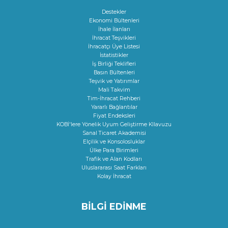
Destekler
Ekonomi Bültenleri
İhale İlanları
İhracat Teşvikleri
İhracatçı Üye Listesi
İstatistikler
İş Birliği Teklifleri
Basın Bültenleri
Teşvik ve Yatırımlar
Mali Takvim
Tim-İhracat Rehberi
Yararlı Bağlantılar
Fiyat Endeksleri
KOBİ'lere Yönelik Uyum Geliştirme KIlavuzu
Sanal Ticaret Akademisi
Elçilik ve Konsolosluklar
Ülke Para Birimleri
Trafik ve Alan Kodları
Uluslararası Saat Farkları
Kolay İhracat
BİLGİ EDİNME