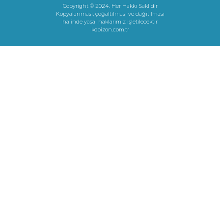
Copyright © 2024. Her Hakkı Saklıdır
Kopyalanması, çoğaltılması ve dağıtılması
halinde yasal haklarımız işletilecektir
kobizon.com.tr